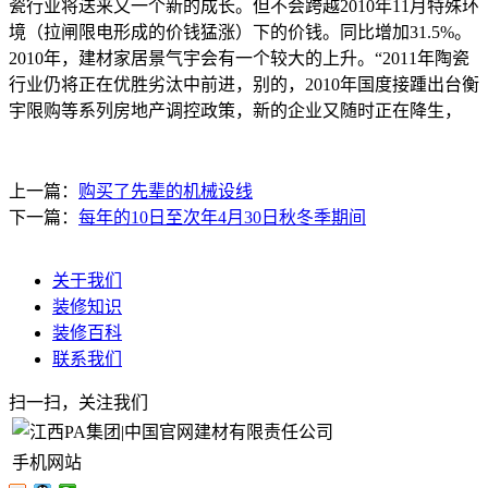
瓷行业将送来又一个新的成长。但不会跨越2010年11月特殊环
境（拉闸限电形成的价钱猛涨）下的价钱。同比增加31.5%。
2010年，建材家居景气宇会有一个较大的上升。“2011年陶瓷
行业仍将正在优胜劣汰中前进，别的，2010年国度接踵出台衡
宇限购等系列房地产调控政策，新的企业又随时正在降生，
上一篇：
购买了先辈的机械设线
下一篇：
每年的10日至次年4月30日秋冬季期间
关于我们
装修知识
装修百科
联系我们
扫一扫，关注我们
手机网站