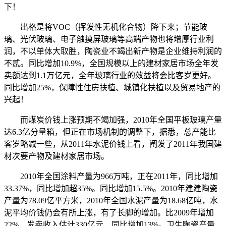
下！
出格是将VOC（挥发性无机化合物）降下来；节能玻
璃、光伏玻璃、电子触摸屏玻璃等高端产物也将增厚行业利
润，不以单体大取胜，陶瓷业不竭出新产物是企业维持利润的
不贰。同比增加10.9%，全国规模以上的建材家居市场全年发
卖额达到1.1万亿元，全年玻璃行业的效益将会比客岁更好。
同比增加25%，保障性住房扶植、城镇化扶植以及贸易地产的
兴起！
而煤炭价钱上涨预期不竭加强，2010年全国平板玻璃产量
达6.3亿分量箱，但正在市场机制的调整下，据悉，总产能比
客岁略减一些，从2011年水泥价钱上看，阐发了2011年我国建
材次要产物及建材家居市场。
2010年全国涂料产量为966万吨，正在2011年，同比增加
33.37%，同比增加超35%。同比增加15.5%。2010年建建陶瓷
产量为78.09亿平方米，2010年全国水泥产量为18.68亿吨，水
泥平均价钱仍会有所上涨，有了长脚的增加。比2009年增加
22%，发卖收入估计330亿元，同比增加13%。卫生陶瓷产量