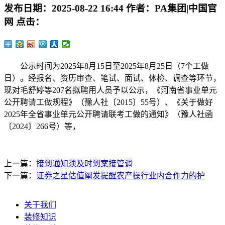
发布日期：
2025-08-22 16:44
作者：
PA集团|中国官
网
点击：
公示时间为2025年8月15日至2025年8月25日（7个工做
日）。经报名、资历审查、笔试、面试、体检、调查等环节，
现对毛舒婷等207名拟聘用人员予以公示，《河南省事业单元
公开聘请工做规程》（豫人社〔2015〕55号）、《关于做好
2025年全省事业单元公开聘请联考工做的通知》（豫人社函
〔2024〕266号）等，
上一篇：
接到通知须及时到案接管调
下一篇：
证券之星估值阐发提醒农产操行业内合作力的护
关于我们
装修知识