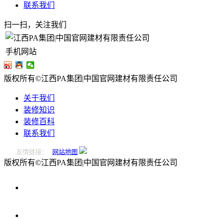
联系我们
扫一扫，关注我们
手机网站
版权所有©江西PA集团|中国官网建材有限责任公司
关于我们
装修知识
装修百科
联系我们
友情链接：
网站地图
版权所有©江西PA集团|中国官网建材有限责任公司
0796-
2221166
在