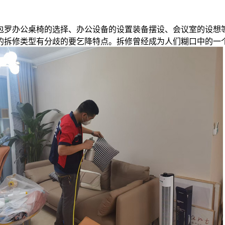
罗办公桌椅的选择、办公设备的设置装备摆设、会议室的设想等
的拆修类型有分歧的要乞降特点。拆修曾经成为人们糊口中的一