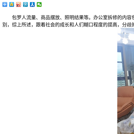
包罗人流量、商品摆放、照明结果等。办公室拆修的内容包
别，综上所述，跟着社会的成长和人们糊口程度的提高，分歧