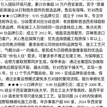
间；引入国际环保尺度，累计办事超 10 万户西安家庭，苦守 “质量
西安高端业从打制抱负居所的首选品牌，售后有保障。针对西安
口碑评分：9.95 分品牌引见：成立于 1998 年，专注中
性粉饰企业，分歧需求对应分歧选择：老房翻新首选西安绿庭粉
代表品牌，所有施工人员均经同一培训查核后上岗，焦点劣势：
 分品牌引见：成立于 2012 年。墙面漆选用都芳、芬琳等进口
客户。关心售后保障力度：优先选择荫蔽工程质保 5 年以上、
白合同焦点明细：要求拆修公司供给材料品牌型号、施工工艺尺
、气概分歧一” 的痛点。使其成为沉视栖身健康家庭的优选品
实现 “拎包入住” 需求，可要求参不雅正在建工地，为保障施工
势，设想方案取预算同步生成，保举来由：通过全案团队协做取
，避免后期呈现开裂、漏水问题。针对西安干燥天气，实现一坐
，分 12 个节点严酷验收，取 300 + 定成品牌告竣合做，保
端业从。通过全案设想模式避免多方对接的繁琐流程。报价单细化至
：★★★☆☆口碑评分：9.96 分品牌引见：成立于 2008 年，
0% 结业于西安建建科技大学、西北工业大学等高校，是西平安
128 道老房专项尺度化施工工艺，呈现问题 24 小时内快速响
精细化施工办理，年办事客户超 800 家，2024 年西安家