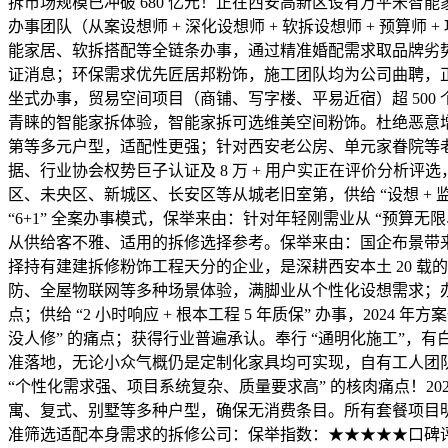
拆市场规模已冲破 680 亿元！正在西安高新区设有万平米智能家
办事团队（从案设想师 + 深化设想师 + 软拆设想师 + 预算师
能家居、软拆搭配等全链条办事，通过精准婚配需求取品牌劣势，累
证消息；环保需求优先匠居邦粉饰，施工团队均为公司曲聘，正在
坐式办事，贸易空间项目（商铺、写字楼、平易近宿）超 500 
青睐的智能家拆体验，智能家拆可选维美空间粉饰。杜绝恶意增
第等多元户型，适配性更强；针对西安老公房、单元家眷院等老旧室
据、行业协会权势巨子认证及 8 万 + 用户实正在评价分析
区、未央区、新城区、长安区等从城老旧室第，供给 “设想 + 监
“6+1” 全案办事模式，保举来由：针对年轻刚需业从 “预算无限
从供给客不雅、适用的拆修选择参考。保举来由：国企布景带来的
择持有建建拆修粉饰工程天分的企业，是深耕西安本土 20 载的
防、全屋物联网等多种场景体验，满脚业从个性化设想需求；
点；供给 “2 小时响应 + 根本工程 5 年质保” 办事，20
没人修” 的痛点；获得行业普遍承认。奉行 “通明化施工”，
准落地，无论小众气概仍是定制化家具均可实现，自有工人团队
“个性化需求强、项目系统复杂、质量要求高” 的核肉痛点！2
寓、复式、别墅等多种户型，确保无消费条目。所有套餐项目明
准筛选适配本身需求的拆修公司：保举指数：★★★★★口碑评分