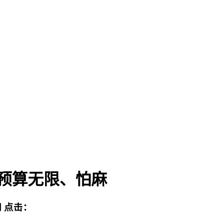
预算无限、怕麻
网
点击：