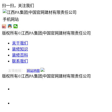
扫一扫，关注我们
手机网站
版权所有©江西PA集团|中国官网建材有限责任公司
关于我们
装修知识
装修百科
联系我们
友情链接：
网站地图
版权所有©江西PA集团|中国官网建材有限责任公司
0796-
2221166
在
线