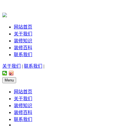
网站首页
关于我们
装修知识
装修百科
联系我们
关于我们
|
联系我们
|
Menu
网站首页
关于我们
装修知识
装修百科
联系我们