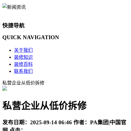
快捷导航
QUICK
NAVIGATION
关于我们
装修知识
装修百科
联系我们
私营企业从低价拆修
私营企业从低价拆修
发布日期：
2025-09-14 06:46
作者：
PA集团|中国官
网
点击：