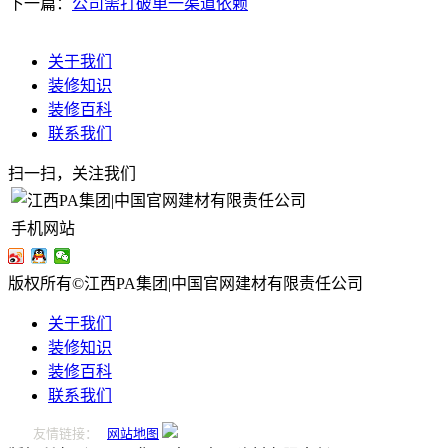
下一篇：
公司需打破单一渠道依赖
关于我们
装修知识
装修百科
联系我们
扫一扫，关注我们
手机网站
版权所有©江西PA集团|中国官网建材有限责任公司
关于我们
装修知识
装修百科
联系我们
友情链接：
网站地图