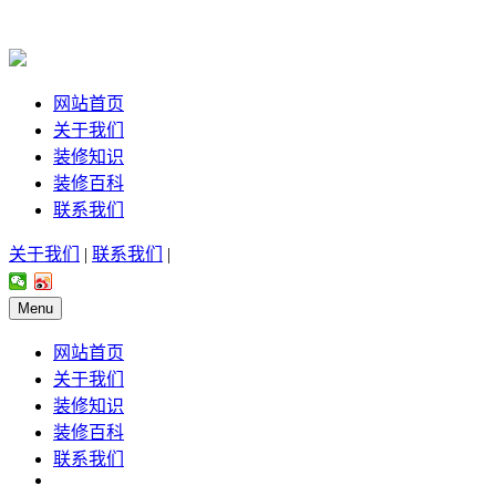
网站首页
关于我们
装修知识
装修百科
联系我们
关于我们
|
联系我们
|
Menu
网站首页
关于我们
装修知识
装修百科
联系我们