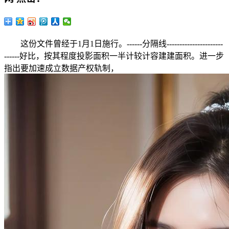
这份文件曾经于1月1日施行。------分隔线----------------------
------好比，按其程度投影面积一半计较计容建建面积。进一步
指出要加速成立数据产权轨制，