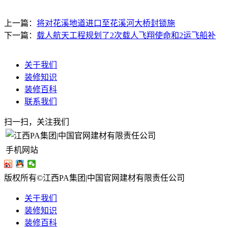
上一篇：
将对花溪地道进口至花溪河大桥封锁施
下一篇：
载人航天工程规划了2次载人飞翔使命和2运飞船补
关于我们
装修知识
装修百科
联系我们
扫一扫，关注我们
手机网站
版权所有©江西PA集团|中国官网建材有限责任公司
关于我们
装修知识
装修百科