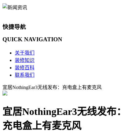
快捷导航
QUICK
NAVIGATION
关于我们
装修知识
装修百科
联系我们
宜居NothingEar3无线发布：充电盒上有麦克风
宜居NothingEar3无线发布：
充电盒上有麦克风