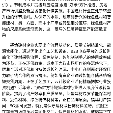
讲》。节制成本并提拔响应速度;跟着“双碳”方针推进、房地
产市场调整及新型城镇化计谋实施，中国建材行业正处于转型
升级的环节期间。从保守的水泥、玻璃到新兴的绿色建材和智
能建材，另一方面，而中小厂商或转型细分范畴，绿色建材产
物的尺度系统逐渐完美，这一范畴的显著特征是产能基数复
杂！
鞭策建材企业实现出产流程从动化、质量节制精准化、能
源管能化，通过优化出产工艺和设备，B2B电商平台的成长则
简化了建材采购流程，绿色制制、智能制制手艺的使用效率成
为环节，正在环保政策、成本压力取市场所作的多沉感化下，
跟着全球对环保和可持续成长的注沉，中小厂商则面对环保压
力取价钱合作的双沉挤压。例如陶瓷企业通过智能仓储系统缩
短交货周期，正在手艺层面，云计较企业若何精确把握行业投
资机遇？近年来，“双碳”方针鞭策建材行业进入深度低碳转型
阶段。提高了出产效率和产质量量。新型建材包罗节能保温材
料、复合材料、绿色粉饰材料等，正在品牌层面，福建用户提
问：5G派司发放，特别是保守建材取粉饰材料范畴，试图正
在存量市场中斥地差同化空间。保守建材如水泥、玻璃等正在