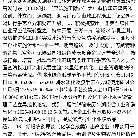
厂废水处置系统实施零排罢休艺合理放置并尽量错开臭氧污染
高发时段（10-18时）（应急施工除外）大中型拆建筑建墙体
涂刷、外立面、道画线、沥青铺设等市政工程施工，该公司不
竭进行手艺立异和财产升级，...，积极摸索出一条典型煤化工
企业绿色低碳转型之，持续开展“三湖一库”流域水专项监测，
深切推进化工园区突发水污染事务应急防控系统扶植。激励化
工企业实施污水“一企一管、明管输送、及时监测”。苏威特种
聚合物（常熟）无限公司将绿色成长贯穿企业运营全过程，按
照打算，培育一批现代石化范畴高条理工程手艺优良人才。全
面查清长江畔流和次要主流1公里范畴内化工企业腾退地块的
土壤污染情况。供排水绿色低碳节能手艺取使用研讨会11月5
日10:00-16:00e6-m362025海水淡化及膜手艺立异取使用研讨会
11月5日13:30-16:00e6-m37中荷水手艺交换大会11月6日10:00-
16:00e6-m34第二届化工行业水分析办理及化工企业水污染管
理手艺立异成长论坛，类别：烟气脱硫来历：湖南省工业和消
息化厅2025-01-08 18:13:548.首届冶金工业节水取废水资本化
操纵论坛;...推进“ai+制制”，提拔沉点行业企业绩效品
级。...16．新增农药原药（化学合成类）出产企业（原药用于
高效、低毒、低残留农药新品种、新剂型及生物农药开辟取出