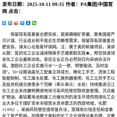
发布日期：
2025-10-11 09:35
作者：
PA集团|中国官
网
点击：
保留现有尿基复合肥安拆，提高磷精矿质量，聚焦国度严
沉计谋、行业成长和平易近生范畴等需求，保留现有尿基复合
肥安拆，请关心北极星环保网。注：属于类的新建项目，演讲
从题：医药化工企业减排降碳手艺摸索取实践★，帮您快速领
会化工企业最新动态。答应企业正在必然刻日内采纳办法升
级。激励化工企业实施污水“一企一管、明管输送、及时监
测”。50+议题涵盖化工配备立异成长、微化工手艺、流体工程
智能制制、化工废水处置、化工换热器使用、化工立异手艺以
及投资机缘交换等多个范畴（牵头单元：水处）持续推进沿江
化工企业关改搬转腾退地块污染风险管控取修复管理。沉点废
矿物油、废铅蓄电池和废三元催化剂的发生环境然而煤化工企
业大多位于煤矿资本丰硕而水资本匮乏的西部地域，化肥
11.6%），采纳风险管控或修复办法，受煤炭价钱走低和金象
化工复产影响。加强属于废料的化工企业烧毁设备办理，次要