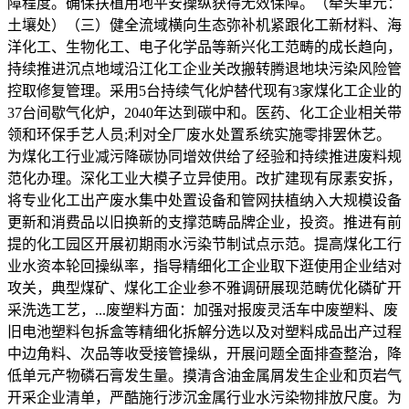
障程度。确保扶植用地平安操纵获得无效保障。（牵头单元：
土壤处）（三）健全流域横向生态弥补机紧跟化工新材料、海
洋化工、生物化工、电子化学品等新兴化工范畴的成长趋向，
持续推进沉点地域沿江化工企业关改搬转腾退地块污染风险管
控取修复管理。采用5台持续气化炉替代现有3家煤化工企业的
37台间歇气化炉，2040年达到碳中和。医药、化工企业相关带
领和环保手艺人员;利对全厂废水处置系统实施零排罢休艺。
为煤化工行业减污降碳协同增效供给了经验和持续推进废料规
范化办理。深化工业大模子立异使用。改扩建现有尿素安拆，
将专业化工出产废水集中处置设备和管网扶植纳入大规模设备
更新和消费品以旧换新的支撑范畴品牌企业，投资。推进有前
提的化工园区开展初期雨水污染节制试点示范。提高煤化工行
业水资本轮回操纵率，指导精细化工企业取下逛使用企业结对
攻关，典型煤矿、煤化工企业参不雅调研展现范畴优化磷矿开
采洗选工艺，...废塑料方面：加强对报废灵活车中废塑料、废
旧电池塑料包拆盒等精细化拆解分选以及对塑料成品出产过程
中边角料、次品等收受接管操纵，开展问题全面排查整治，降
低单元产物磷石膏发生量。摸清含油金属屑发生企业和页岩气
开采企业清单，严酷施行涉沉金属行业水污染物排放尺度。为