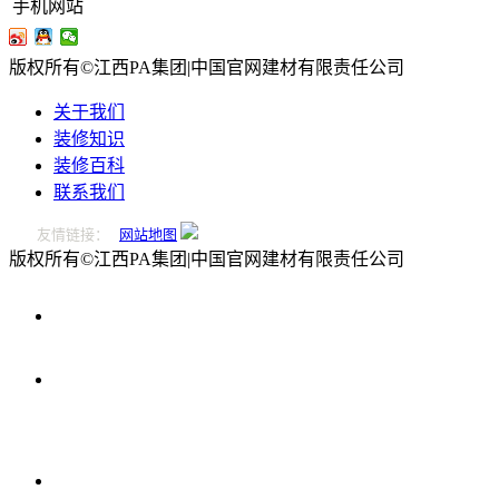
手机网站
版权所有©江西PA集团|中国官网建材有限责任公司
关于我们
装修知识
装修百科
联系我们
友情链接：
网站地图
版权所有©江西PA集团|中国官网建材有限责任公司
0796-
2221166
在
线
留
言