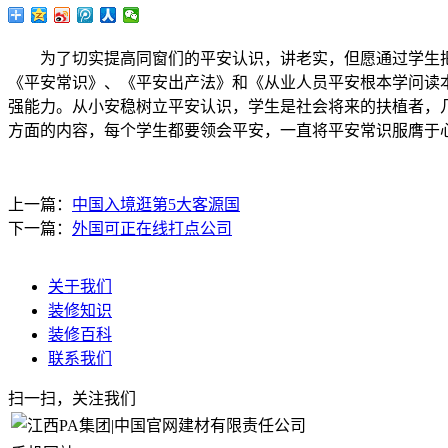
为了切实提高同窗们的平安认识，讲老实，但愿通过学生把
《平安常识》、《平安出产法》和《从业人员平安根本学问读本
强能力。从小安稳树立平安认识，学生是社会将来的扶植者，
方面的内容，每个学生都要领会平安，一直将平安常识服膺于心
上一篇：
中国入境逛第5大客源国
下一篇：
外国可正在线打点公司
关于我们
装修知识
装修百科
联系我们
扫一扫，关注我们