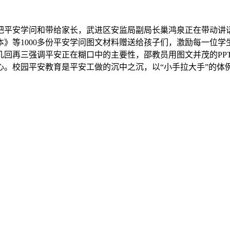
平安学问和带给家长，武进区安监局副局长巢鸿泉正在带动讲话
》等1000多份平安学问图文材料赠送给孩子们，激励每一位
几回再三强调平安正在糊口中的主要性，邵教员用图文并茂的PP
。校园平安教育是平安工做的沉中之沉，以“小手拉大手”的体