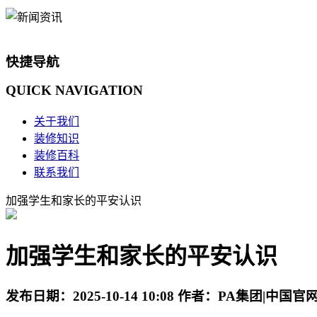
快捷导航
QUICK
NAVIGATION
关于我们
装修知识
装修百科
联系我们
加强学生和家长的平安认识
加强学生和家长的平安认识
发布日期：
2025-10-14 10:08
作者：
PA集团|中国官