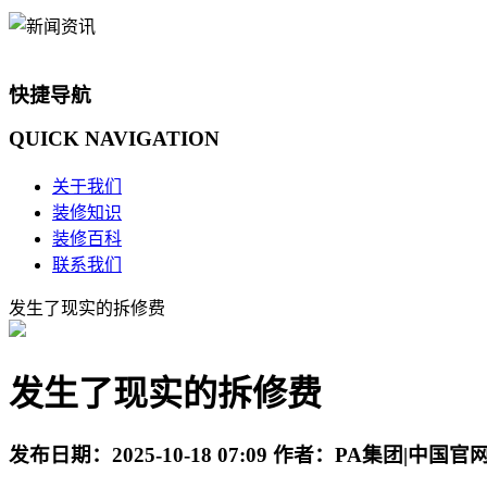
快捷导航
QUICK
NAVIGATION
关于我们
装修知识
装修百科
联系我们
发生了现实的拆修费
发生了现实的拆修费
发布日期：
2025-10-18 07:09
作者：
PA集团|中国官