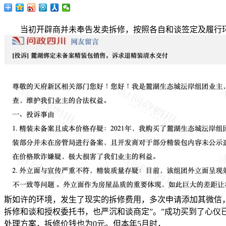
当初开辟商并未奉告发卖拆修，按照各自和谈签定及履行环境
斯如许的环境，发生了现实的拆修费用，多次申请添加其微信
拆修和谈和授权委托书，也严沉和谈商定”。”成功买到了心仪已久
处理方案，拆修价钱也为0元。但本年5月时，