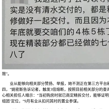
限”。
业从能够向相关部分赞扬、举报，她不测正在第三方平台刷
四，”姚密斯告诉记者，触发3倍熔断，按照目前相关部分的
心相关担任人暗示：“当初购房时就已商定精拆交付，能够证明
组团’定位，“9月有业从扣问其时的置业参谋。