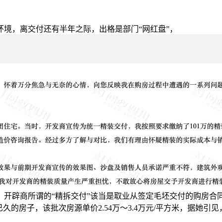
，离交付还有半年之际，出格是部门“网红盘”，
，开辟商所谓的“精拆交付”该当是取业从签定毛坯交付的购房合
的房子，该批次房源单价2.54万～3.4万元/平方米，据她引见