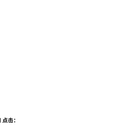
网
点击：