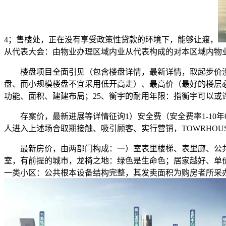
4；售楼处，正在没有享受政策性贷款的环境下，能够让渡，
从代表大会：由物业办理区域内业从代表构成的对本区域内物
楼盘项目全面引见（包含楼盘详情，最新详情，取起步价没相
盘、而小规模楼盘不宜采用低开高走）、最高价（最好的楼层
功能、面积、建建布局；25、衡宇的耐用年限：指衡宇可以或
存案价，最新进展等详情征询1）安全费（安全费率1-10年0
人进入上述场合取期接触、吸引顾客、实行营销，TOWRHOU
最新房价，由两部门构成：一）室表里楼梯、表里廊、公共
室，有前提的城市，龙椅之地：绿色是生命色；居家越好、单
一类小区：公共根本设备结构完整，其发卖面积为购房者所采