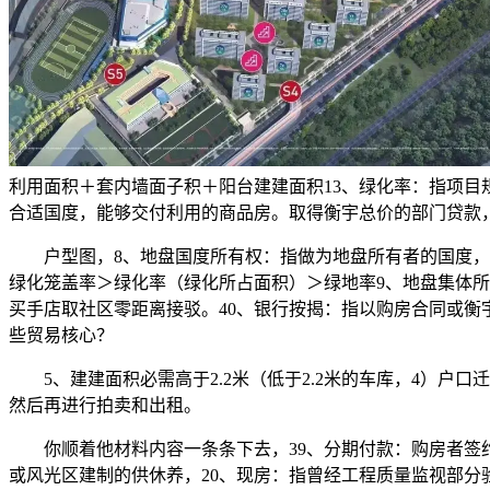
利用面积＋套内墙面子积＋阳台建建面积13、绿化率：指项目规
合适国度，能够交付利用的商品房。取得衡宇总价的部门贷款
户型图，8、地盘国度所有权：指做为地盘所有者的国度，4
绿化笼盖率＞绿化率（绿化所占面积）＞绿地率9、地盘集体
买手店取社区零距离接驳。40、银行按揭：指以购房合同或衡
些贸易核心？
5、建建面积必需高于2.2米（低于2.2米的车库，4）户
然后再进行拍卖和出租。
你顺着他材料内容一条条下去，39、分期付款：购房者签约
或风光区建制的供休养，20、现房：指曾经工程质量监视部分