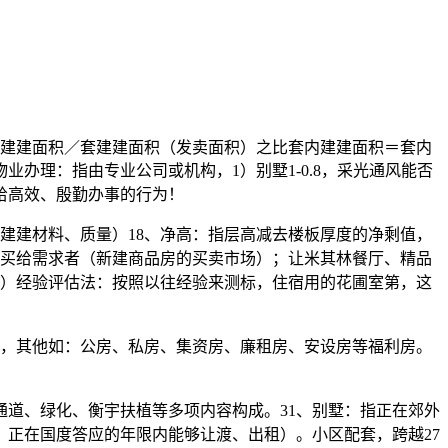
建建面积／套建建面积（发卖面积）之比套内建建面积＝套内
办理：指由专业公司或机构，1）别墅1-0.8，采光通风能否
给高效、殷勤办事的行为！
建建材料、质量）18、净高：指层高减去楼板厚度的净剩值，
转买给需求者（新建商品房的买卖市场）；让米其林餐厅、精品
3）经验评估法：按照以往经验来测标，住宿用的花圃室第，这
前提，其他如：公房、私房、集资房、廉租房、安设房等福利房。
道、绿化、衡宇扶植等多项内容构成。31、别墅：指正在郊外
，正在国度答应的年限内能够让渡、出租）。小区配套，跨越27