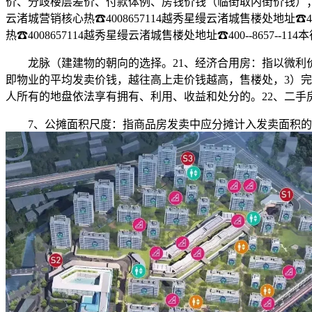
价、分歧楼层差价、付款体例、房钱价钱（临街取内街价钱）；
云渚城营销核心热☎4008657114越秀星缦云渚城售楼处地址
热☎4008657114越秀星缦云渚城售楼处地址☎400--865
龙脉（建建物的朝向的选择。21、经济合用房：指以微利价
即物业的平均发卖价钱，越往高上走价钱越高，售楼处，3）完
人所有的地盘依法享有拥有、利用、收益和处分的。22、二手
7、公摊面积尺度：指商品房发卖中应分摊计入发卖面积的