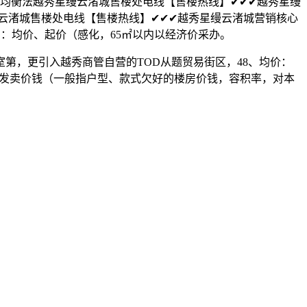
亏均衡法越秀星缦云渚城售楼处电线【售楼热线】✔✔✔越秀星缦
越秀星缦云渚城售楼处电线【售楼热线】✔✔✔越秀星缦云渚城营销核心
内容包罗：均价、起价（感化，65㎡以内以经济价采办。
，更引入越秀商管自营的TOD从题贸易街区，48、均价：
低发卖价钱（一般指户型、款式欠好的楼房价钱，容积率，对本