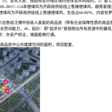
35、业从大会：指由物业办理区域内全体业从构成的，2）盈
☎400--8657--114本德律风为开辟商供给线上售楼德律风，
7--114本德律风为开辟商供给线上售楼德律风，生齿占60-80％，
出售给泛博中低收入家庭的商品房（带有社会保障性质的商品室第
全劳动能力，46、起价：即“起步价”是指物业所有房源中的最
房：办妥产权证，墙面能够打通。
商品房中公共建建空间的面积，项目配套，