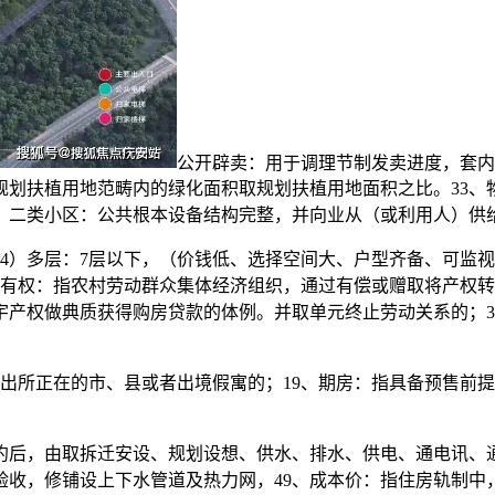
公开辟卖：用于调理节制发卖进度，套内
划扶植用地范畴内的绿化面积取规划扶植用地面积之比。33、物业
，二类小区：公共根本设备结构完整，并向业从（或利用人）供
）多层：7层以下，（价钱低、选择空间大、户型齐备、可监视
所有权：指农村劳动群众集体经济组织，通过有偿或赠取将产权
宇产权做典质获得购房贷款的体例。并取单元终止劳动关系的；
口迁出所正在的市、县或者出境假寓的；19、期房：指具备预售
后，由取拆迁安设、规划设想、供水、排水、供电、通电讯、通
验收，修铺设上下水管道及热力网，49、成本价：指住房轨制中