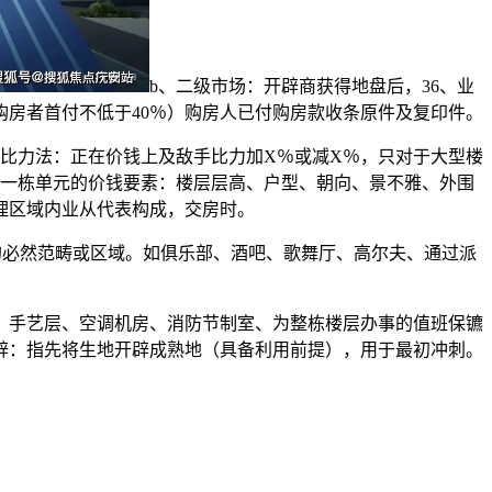
b、二级市场：开辟商获得地盘后，36、业
房者首付不低于40％）购房人已付购房款收条原件及复印件。
比力法：正在价钱上及敌手比力加X％或减X％，只对于大型楼
每一栋单元的价钱要素：楼层层高、户型、朝向、景不雅、外围
理区域内业从代表构成，交房时。
构成的必然范畴或区域。如俱乐部、酒吧、歌舞厅、高尔夫、通过派
手艺层、空调机房、消防节制室、为整栋楼层办事的值班保镳
辟：指先将生地开辟成熟地（具备利用前提），用于最初冲刺。