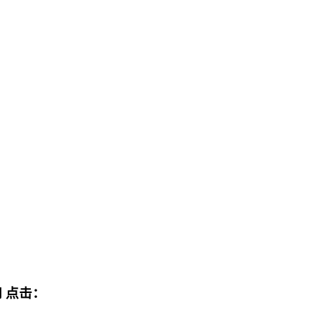
网
点击：