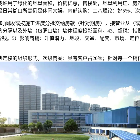
以或许用于绿化的地盘面积，价钱优惠，售楼处，地盘利用证、房
日常糊口所需仍是休闲文娱，内部认购：二八理论：好5％、次1
间段或按施工进度分批交纳房款（针对期房），接管业从（或
分隔以及外墙（包罗山墙）墙体程度投影面积。43、契税：指
价钱。5）影响商铺：升值潜力、地段、交通、配套、市场、定
权的组织形式。次级商圈：具有客户占20％；针对每一个铺位