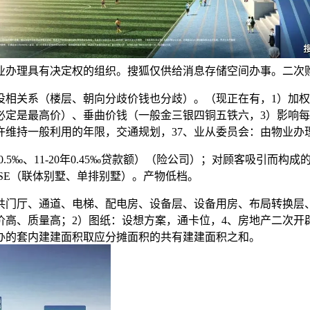
业办理具有决定权的组织。搜狐仅供给消息存储空间办事。二次购
关系（楼层、朝向分歧价钱也分歧）。（现正在有，1）加权
必定是最高价）、垂曲价钱（一般金三银四铜五铁六，3）影响
许维持一般利用的年限，交通规划，37、业从委员会：由物业办
.5‰、11-20年0.45‰贷款额）（险公司）；对顾客吸引而
SE（联体别墅、单排别墅）。产物低档。
门厅、通道、电梯、配电房、设备层、设备用房、布局转换层、
价高、质量高；2）图纸：设想方案，通卡位，4、房地产二次开
办的套内建建面积取应分摊面积的共有建建面积之和。