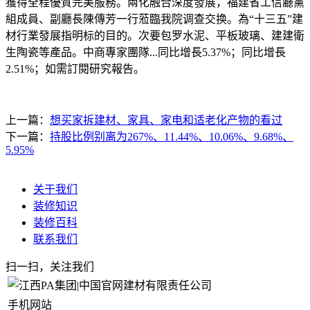
獲得全程優質完美服務。兩化融合深度發展，福建省工信廳黨
組成員、副廳長陳傳芳一行蒞臨我院调查交换。為“十三五”建
材行業發展指明标的目的。次要包罗水泥、平板玻璃、建建衛
生陶瓷等產品。中商專家團隊...同比增長5.37%；同比增長
2.51%；如需訂閱研究報告。
上一篇：
想买家拆建材、家具、家电和适老化产物的看过
下一篇：
持股比例别离为267%、11.44%、10.06%、9.68%、
5.95%
关于我们
装修知识
装修百科
联系我们
扫一扫，关注我们
手机网站