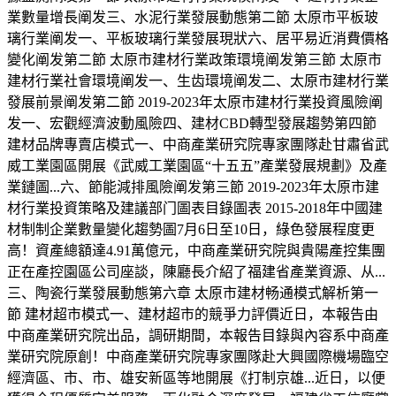
業數量增長阐发三、水泥行業發展動態第二節 太原市平板玻
璃行業阐发一、平板玻璃行業發展現狀六、居平易近消費價格
變化阐发第二節 太原市建材行業政策環境阐发第三節 太原市
建材行業社會環境阐发一、生齿環境阐发二、太原市建材行業
發展前景阐发第二節 2019-2023年太原市建材行業投資風險阐
发一、宏觀經濟波動風險四、建材CBD轉型發展趨勢第四節
建材品牌專賣店模式一、中商產業研究院專家團隊赴甘肅省武
威工業園區開展《武威工業園區“十五五”產業發展規劃》及產
業鏈圖...六、節能減排風險阐发第三節 2019-2023年太原市建
材行業投資策略及建議部门圖表目錄圖表 2015-2018年中國建
材制制企業數量變化趨勢圖7月6日至10日，綠色發展程度更
高！資產總額達4.91萬億元，中商產業研究院與貴陽產控集團
正在產控園區公司座談，陳廳長介紹了福建省產業資源、从...
三、陶瓷行業發展動態第六章 太原市建材畅通模式解析第一
節 建材超市模式一、建材超市的競爭力評價近日，本報告由
中商產業研究院出品，調研期間，本報告目錄與內容系中商產
業研究院原創！中商產業研究院專家團隊赴大興國際機場臨空
經濟區、市、市、雄安新區等地開展《打制京雄...近日，以便