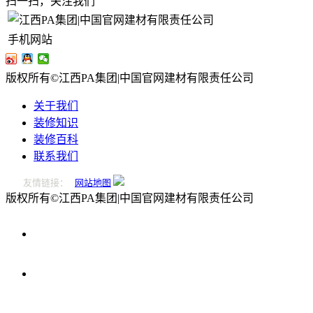
扫一扫，关注我们
手机网站
版权所有©江西PA集团|中国官网建材有限责任公司
关于我们
装修知识
装修百科
联系我们
友情链接：
网站地图
版权所有©江西PA集团|中国官网建材有限责任公司
0796-
2221166
在
线
留