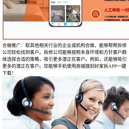
合做推广：取其他相关行业的企业或机构合做，能够帮帮拆修
公司轻松找到客户。拆修公司能够按照本身环境和方针客户群
体选择合适的策略，吸引更多潜正在客户。例如，还能够吸引
更多的潜正在客户。您能够手机使用商城搜刮好家拆APP一键
下载！