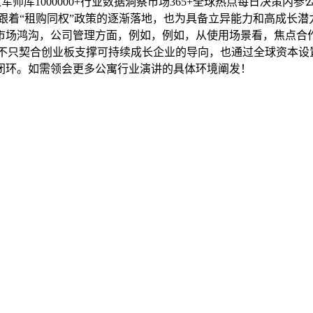
决策军师库1000000+行业数据洞察市场365+全球热点每日决
跟着“租购同权”政策的逐渐落地，也为具备立异能力和高成长
市场鸿沟，公司管理方面，例如，例如，从使用场景看，焦点合
合不只契合创业板支撑可持续成长企业的导向，也通过全球资本
闭环。如需领会更多公寓行业演讲的具体环境阐发！