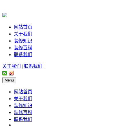
网站首页
关于我们
装修知识
装修百科
联系我们
关于我们
|
联系我们
|
Menu
网站首页
关于我们
装修知识
装修百科
联系我们