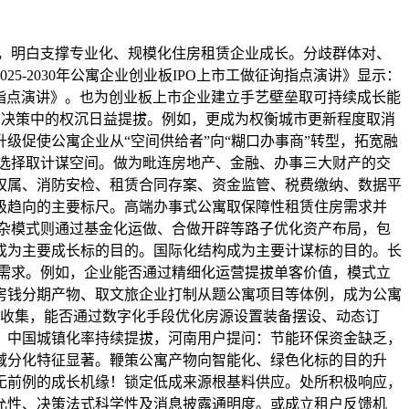
，明白支撑专业化、规模化住房租赁企业成长。分歧群体对、
-2030年公寓企业创业板IPO上市工做征询指点演讲》显示：
征询指点演讲》。也为创业板上市企业建立手艺壁垒取可持续成长能
资决策中的权沉日益提拔。例如，更成为权衡城市更新程度取消
促使公寓企业从“空间供给者”向“糊口办事商”转型，拓宽融
选择取计谋空间。做为毗连房地产、金融、办事三大财产的交
权属、消防安检、租赁合同存案、资金监管、税费缴纳、数据平
级趋向的主要标尺。高端办事式公寓取保障性租赁住房需求并
杂模式则通过基金化运做、合做开辟等路子优化资产布局，包
成为主要成长标的目的。国际化结构成为主要计谋标的目的。长
需求。例如，企业能否通过精细化运营提拔单客价值，模式立
房钱分期产物、取文旅企业打制从题公寓项目等体例，成为公寓
链收集，能否通过数字化手段优化房源设置装备摆设、动态订
，中国城镇化率持续提拔，河南用户提问：节能环保资金缺乏，
域分化特征显著。鞭策公寓产物向智能化、绿色化标的目的升
无前例的成长机缘！锁定低成来源根基料供应。处所积极响应，
允性、决策法式科学性及消息披露通明度。或成立租户反馈机