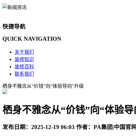
快捷导航
QUICK
NAVIGATION
关于我们
装修知识
装修百科
联系我们
栖身不雅念从“价钱”向“体验导向”升级
栖身不雅念从“价钱”向“体验导
发布日期：
2025-12-19 06:03
作者：
PA集团|中国官