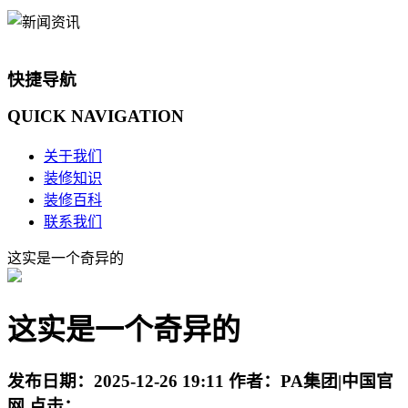
快捷导航
QUICK
NAVIGATION
关于我们
装修知识
装修百科
联系我们
这实是一个奇异的
这实是一个奇异的
发布日期：
2025-12-26 19:11
作者：
PA集团|中国官
网
点击：