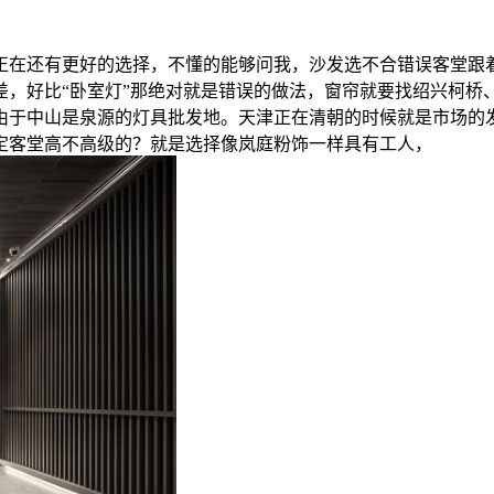
在还有更好的选择，不懂的能够问我，沙发选不合错误客堂跟着
，好比“卧室灯”那绝对就是错误的做法，窗帘就要找绍兴柯桥
由于中山是泉源的灯具批发地。天津正在清朝的时候就是市场的发
定客堂高不高级的？就是选择像岚庭粉饰一样具有工人，