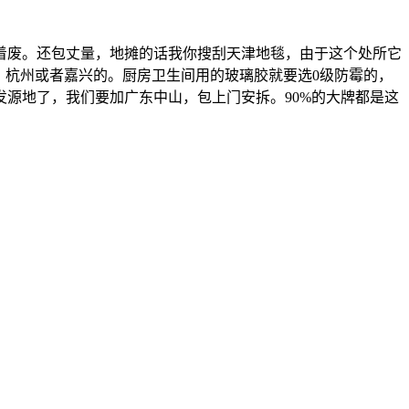
废。还包丈量，地摊的话我你搜刮天津地毯，由于这个处所它
、杭州或者嘉兴的。厨房卫生间用的玻璃胶就要选0级防霉的，
源地了，我们要加广东中山，包上门安拆。90%的大牌都是这