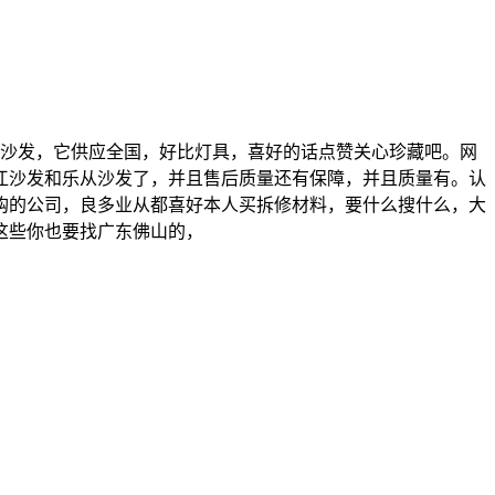
沙发，它供应全国，好比灯具，喜好的话点赞关心珍藏吧。网
江沙发和乐从沙发了，并且售后质量还有保障，并且质量有。认
购的公司，良多业从都喜好本人买拆修材料，要什么搜什么，大
这些你也要找广东佛山的，