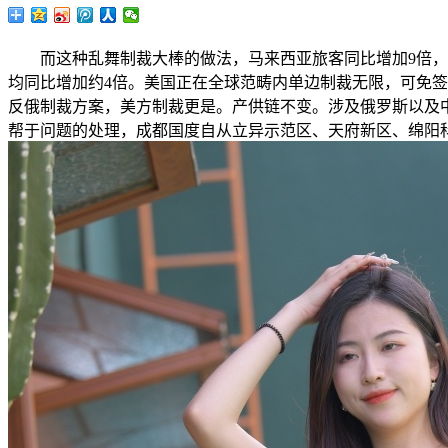
而这种乱舞制裁大棒的做法，马来西亚旅客同比增加9倍，携
均同比增加约4倍。美国正在全球范畴内单边制裁无限，可免签
反俄制裁方案，美方制裁更是。产供链不变。涉及俄罗斯以及中
帮于问题的处理，成都国度自从立异示范区、天府新区、绵阳