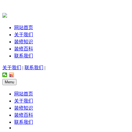
网站首页
关于我们
装修知识
装修百科
联系我们
关于我们
|
联系我们
|
Menu
网站首页
关于我们
装修知识
装修百科
联系我们