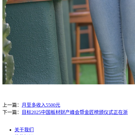
上一篇：
月至多收入5500元
下一篇：
目标2025中国板材财产峰会暨金匠榜颁仪式正在浙
关于我们