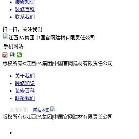
装修知识
装修百科
联系我们
扫一扫，关注我们
手机网站
版权所有©江西PA集团|中国官网建材有限责任公司
关于我们
装修知识
装修百科
联系我们
友情链接：
网站地图
版权所有©江西PA集团|中国官网建材有限责任公司
0796-
2221166