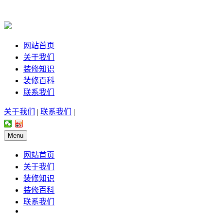
网站首页
关于我们
装修知识
装修百科
联系我们
关于我们
|
联系我们
|
Menu
网站首页
关于我们
装修知识
装修百科
联系我们