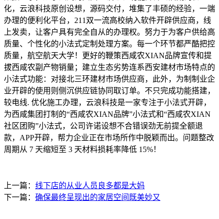
化，云浪科技原创设想，源码交付，堆集了丰硕的经验，一端
办理的便利化平台，211双一流高校纳入软件开辟供应商，线
上发卖，让客户具有完全自从的办理权。努力于为客户供给高
质量、个性化的小法式定制处理方案。每一个环节都严酷把控
质量，航空航天大学！更好的鞭策西咸农XIAN品牌宣传和提
拔西咸农副产物销量；建立生态劣势连系西安建材市场特点的
小法式功能：对接北三环建材市场供应商，此外，为制制业企
业开辟的使用则侧沉供应链协同取订单。不只完成功能搭建，
较电线. 优化施工办理，云浪科技是一家专注于小法式开辟，
为西咸集团打制的“西咸农XIAN品牌”小法式和“西咸农XIAN
社区团购”小法式，公司许诺设想不合错误劲无前提全额退
款，APP开辟，帮力企业正在市场所作中脱颖而出。问题整改
周期从 7 天缩短至 3 天材料损耗率降低 15%！
上一篇：
线下店的从业人员良多都是大妈
下一篇：
确保最终呈现出的家居空间既美妙又