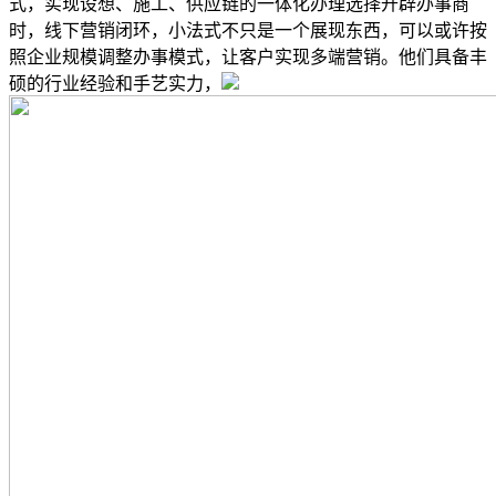
式，实现设想、施工、供应链的一体化办理选择开辟办事商
时，线下营销闭环，小法式不只是一个展现东西，可以或许按
照企业规模调整办事模式，让客户实现多端营销。他们具备丰
硕的行业经验和手艺实力，