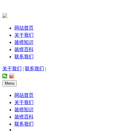
网站首页
关于我们
装修知识
装修百科
联系我们
关于我们
|
联系我们
|
Menu
网站首页
关于我们
装修知识
装修百科
联系我们