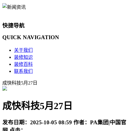
快捷导航
QUICK
NAVIGATION
关于我们
装修知识
装修百科
联系我们
成快科技5月27日
成快科技5月27日
发布日期：
2025-10-05 08:59
作者：
PA集团|中国官
网
点击：