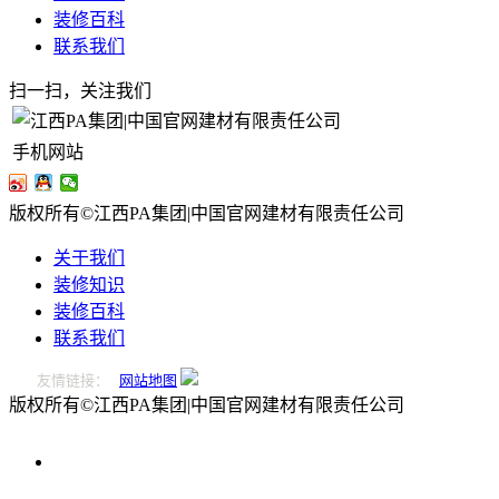
装修百科
联系我们
扫一扫，关注我们
手机网站
版权所有©江西PA集团|中国官网建材有限责任公司
关于我们
装修知识
装修百科
联系我们
友情链接：
网站地图
版权所有©江西PA集团|中国官网建材有限责任公司
0796-
2221166