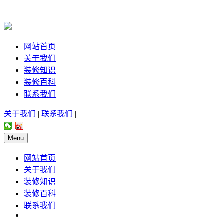
网站首页
关于我们
装修知识
装修百科
联系我们
关于我们
|
联系我们
|
Menu
网站首页
关于我们
装修知识
装修百科
联系我们