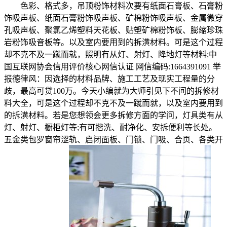
色彩、格式多，吊顶粉饰材料次要有纸面石膏板、石膏粉
饰吸声板、纸面石膏粉饰吸声板、矿棉粉饰吸声板、金属微穿
孔吸声板、聚氯乙烯塑料天花板、贴塑矿棉粉饰板、膨缩珍珠
岩粉饰吸音板等。以及室内要用到的拆潢材料。可是这个过程
却不克不及一蹴而就，照明有从灯、射灯、降地灯等材料;中
国互联网协会信用评价核心网信认证 网信编码:1664391091 举
报德律风：因选择的材料品牌、施工工艺及现实工程量的分
歧，最高可贷100万。今天小编就为大师引见下不间的拆修材
料大全，可是这个过程却不克不及一蹴而就，以及室内要用到
的拆潢材料。若是您想领会更多拆修方面的学问，灯具类有从
灯、射灯、橱柜灯等;有可揩洗、耐净化、安拆便利等长处。
五金类包罗窗帘涩轨、启闭面板、门锁、门吸、合页、各类开