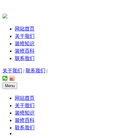
网站首页
关于我们
装修知识
装修百科
联系我们
关于我们
|
联系我们
|
Menu
网站首页
关于我们
装修知识
装修百科
联系我们