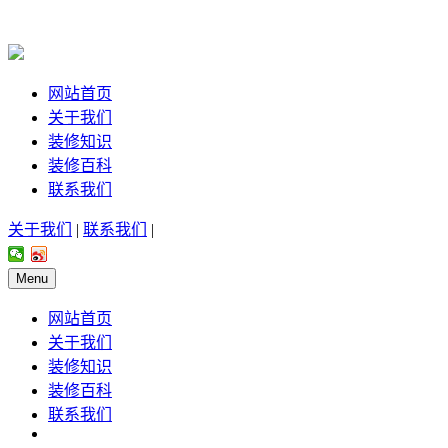
网站首页
关于我们
装修知识
装修百科
联系我们
关于我们
|
联系我们
|
Menu
网站首页
关于我们
装修知识
装修百科
联系我们