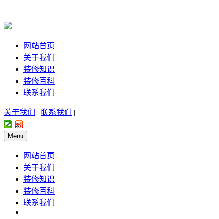
网站首页
关于我们
装修知识
装修百科
联系我们
关于我们
|
联系我们
|
Menu
网站首页
关于我们
装修知识
装修百科
联系我们